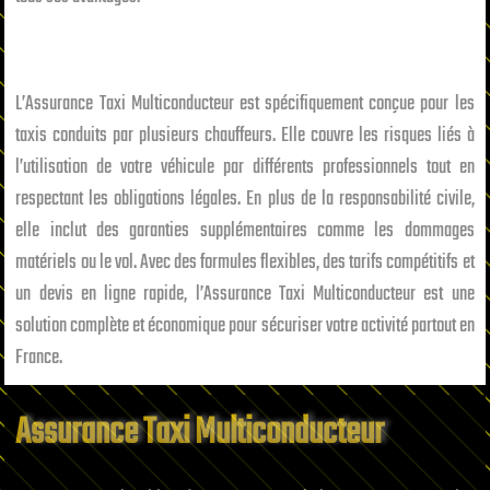
L’Assurance Taxi Multiconducteur est spécifiquement conçue pour les
taxis conduits par plusieurs chauffeurs. Elle couvre les risques liés à
l’utilisation de votre véhicule par différents professionnels tout en
respectant les obligations légales. En plus de la responsabilité civile,
elle inclut des garanties supplémentaires comme les dommages
matériels ou le vol. Avec des formules flexibles, des tarifs compétitifs et
un devis en ligne rapide, l’Assurance Taxi Multiconducteur est une
solution complète et économique pour sécuriser votre activité partout en
France.
Assurance Taxi Multiconducteur