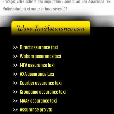
Protégez votre activité dès aujourd’hui : souscrivez une Assurance Taxi
Multiconducteur et roulez en toute sérénité !
Direct assurance taxi
Wakam assurance taxi
MFA assurance taxi
AXA assurance taxi
Courtier assurance taxi
Groupama assurance taxi
MAAF assurance taxi
Assurance pro vtc