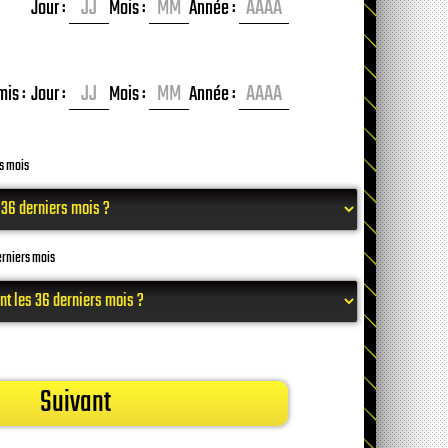
Jour :
Mois :
Année :
is :
Jour :
Mois :
Année :
rs mois
erniers mois
Suivant