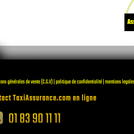
ons générales de vente (C.G.V) | politique de confidentialité | mentions legale
tact TaxiAssurance.com en ligne
01 83 90 11 11