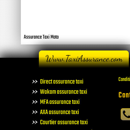
Assurance Taxi Moto
Conditi
Direct assurance taxi
Wakam assurance taxi
Con
MFA assurance taxi
AXA assurance taxi
Courtier assurance taxi