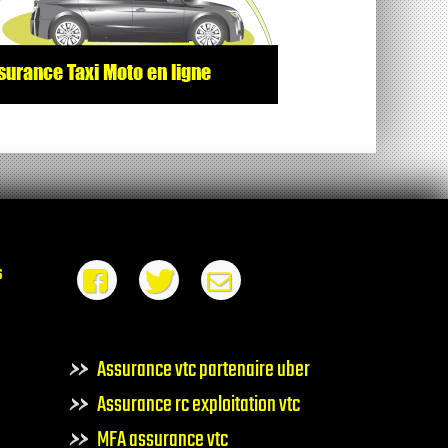
s
Assurance vtc partenaire uber
Assurance rc exploitation vtc
MFA assurance vtc